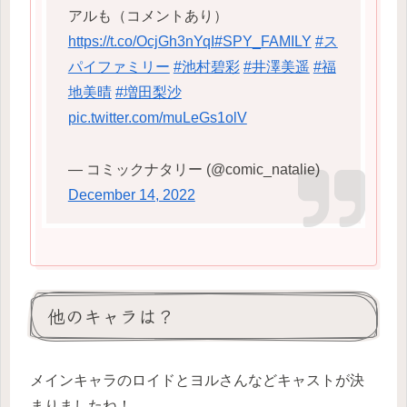
アルも（コメントあり）
https://t.co/OcjGh3nYqI
#SPY_FAMILY
#ス
パイファミリー
#池村碧彩
#井澤美遥
#福
地美晴
#増田梨沙
pic.twitter.com/muLeGs1olV
— コミックナタリー (@comic_natalie)
December 14, 2022
他のキャラは？
メインキャラのロイドとヨルさんなどキャストが決
まりましたね！