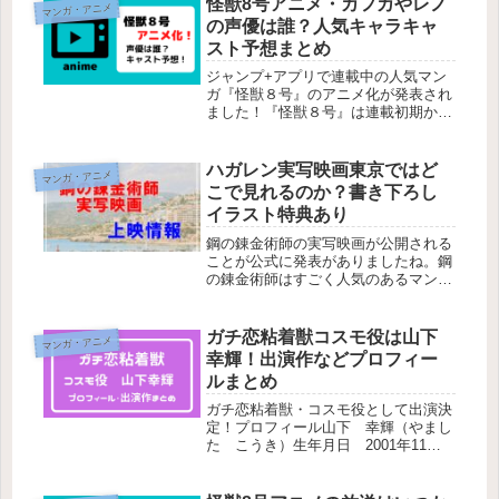
怪獣8号アニメ・カフカやレノ
マンガ・アニメ
が北海道を舞台に金塊を巡るサバイバ
の声優は誰？人気キャラキャ
ル漫...
スト予想まとめ
ジャンプ+アプリで連載中の人気マン
ガ『怪獣８号』のアニメ化が発表され
ました！『怪獣８号』は連載初期から
読んでいるので、やっときたか！とい
う感じです。ジャンプ+といえば現在
大人気作品である『SPY×FAMILY』
ハガレン実写映画東京ではど
マンガ・アニメ
も連載されているんですよね。S...
こで見れるのか？書き下ろし
イラスト特典あり
鋼の錬金術師の実写映画が公開される
ことが公式に発表がありましたね。鋼
の錬金術師はすごく人気のあるマン
ガ・アニメ作品です。ストーリー内容
がすごく深く濃厚であり、キャラクタ
ーもすごく魅力的で長年人気のある作
ガチ恋粘着獣コスモ役は山下
マンガ・アニメ
品が20周年を迎えるということで、映
幸輝！出演作などプロフィー
画...
ルまとめ
ガチ恋粘着獣・コスモ役として出演決
定！プロフィール山下 幸輝（やまし
た こうき）生年月日 2001年11月7
日出身地 大阪身長 170㎝ワイナー
エージェント所属出演作ジュノンスー
パーボーイ コンテストファイナリス