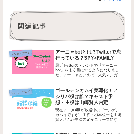
関連記事
アーニャbotとは？Twitterで流
マンガ・アニメ
行っている？SPY×FAMILY
最近Twitterのトレンドで『アーニャ
bot』をよく目にするようになりまし
た。アーニャといえば、人気マンガ・
アニメ『SPY×FAMILY』に登場する
超能力をもつ女の子です。ピンクの髪
の毛に角みたいな髪飾り(？)が印象的
ゴールデンカムイ実写化！ア
マンガ・アニメ
ですが、アーニャの独...
シリパ役は誰？キャスト予
想・主役は山崎賢人内定
現在アニメ4期が放送中のゴールデン
カムイですが、主役・杉本佐一を山崎
賢人さんが主演内定がニュースになっ
ていました。ゴールデンカムイとは
『不死身の杉元』と呼ばれる元軍人・
杉本佐一とアイヌの美少女・アシリパ