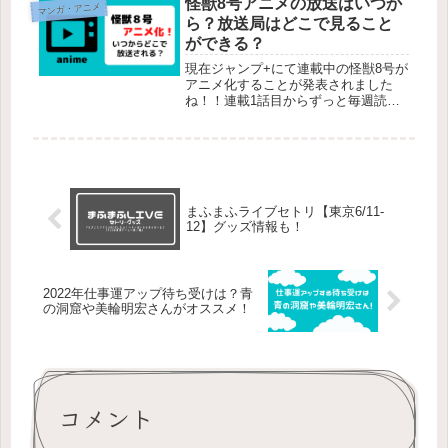
怪獣8号アニメの放送はいつか
マンガ・アニメ
トドラマ2023年 沼る。港...
ら？放送局はどこで見ること
ができる？
現在ジャンプ+にて連載中の怪獣8号が
アニメ化することが発表されました
ね！！連載1話目からずっと毎週読み
続けているので、アニメ化にめっちゃ
喜びました！！でも、怪獣8号のアニ
メ化することは発表されましたが、詳
細はまだわかっていない状態です。そ
こ...
まふまふライブセトリ【東京6/11-
12】グッズ情報も！
2022年仕事運アップ待ち受けは？青
の洞窟や美輪明宏さんがオススメ！
コメント