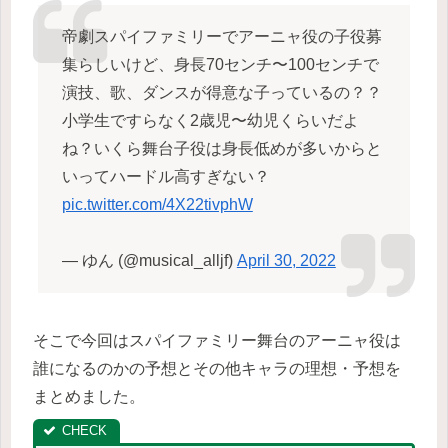
帝劇スパイファミリーでアーニャ役の子役募
集らしいけど、身長70センチ〜100センチで
演技、歌、ダンスが得意な子っているの？？
小学生ですらなく2歳児〜幼児くらいだよ
ね？いくら舞台子役は身長低めが多いからと
いってハードル高すぎない？
pic.twitter.com/4X22tivphW
— ゆん (@musical_alljf)
April 30, 2022
そこで今回はスパイファミリー舞台のアーニャ役は
誰になるのかの予想とその他キャラの理想・予想を
まとめました。