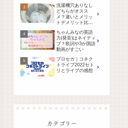
洗濯機穴ありなし
どちらがオスス
メ？違いとメリッ
トデメリット比
較！
ちゃんみなの英語
力(発音)はネイティ
ブ？歌詞や3か国語
動画がすごい
プロセカ｜コネク
トライブ2022セト
リとライブの感想
カテゴリー